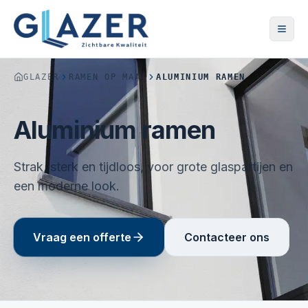
GLAZER
RAMEN OP MAAT
ALUMINIUM RAMEN
Aluminium ramen
Strak, sterk en tijdloos, voor grote glaspartijen en
een moderne look.
Vraag een offerte
Contacteer ons